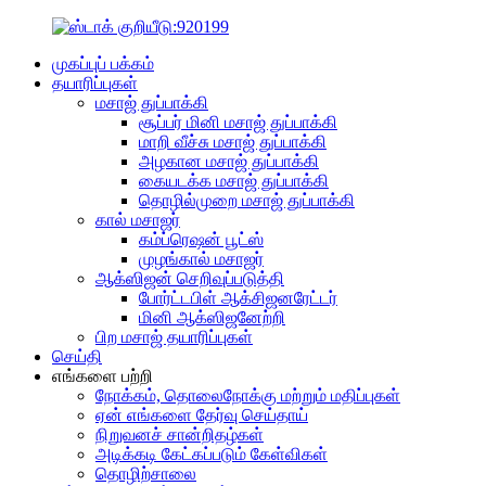
முகப்புப் பக்கம்
தயாரிப்புகள்
மசாஜ் துப்பாக்கி
சூப்பர் மினி மசாஜ் துப்பாக்கி
மாறி வீச்சு மசாஜ் துப்பாக்கி
அழகான மசாஜ் துப்பாக்கி
கையடக்க மசாஜ் துப்பாக்கி
தொழில்முறை மசாஜ் துப்பாக்கி
கால் மசாஜர்
கம்ப்ரெஷன் பூட்ஸ்
முழங்கால் மசாஜர்
ஆக்ஸிஜன் செறிவுப்படுத்தி
போர்ட்டபிள் ஆக்சிஜனரேட்டர்
மினி ஆக்ஸிஜனேற்றி
பிற மசாஜ் தயாரிப்புகள்
செய்தி
எங்களை பற்றி
நோக்கம், தொலைநோக்கு மற்றும் மதிப்புகள்
ஏன் எங்களை தேர்வு செய்தாய்
நிறுவனச் சான்றிதழ்கள்
அடிக்கடி கேட்கப்படும் கேள்விகள்
தொழிற்சாலை