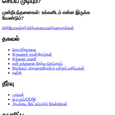
செய்ய முடியும்?
முன்நிபந்தனைகள்: உங்களிடம் என்ன இருக்க
வேண்டும்?
விநியோகஸ்தர்/விற்பனையாளர்களாகுங்கள்
தகவல்
தொழிற்சாலை
நிறுவனச் சான்றிதழ்கள்
நிறுவன பாணி
ஏன் எங்களை தேர்வு செய்தாய்
நோக்கம், தொலைநோக்கு மற்றும் மதிப்புகள்
நன்றி
தீர்வு
முகவர்
ஓ.ஈ.எம்/ODM
அடிக்கடி கேட்கப்படும் கேள்விகள்
தயாரிப்பு