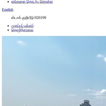
எங்களை தொடர்பு கொள்ள
English
ஸ்டாக் குறியீடு:920199
முகப்புப் பக்கம்
தொழிற்சாலை