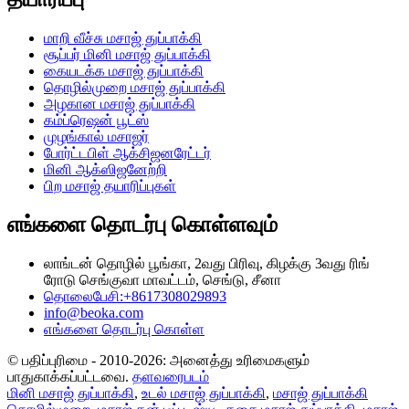
மாறி வீச்சு மசாஜ் துப்பாக்கி
சூப்பர் மினி மசாஜ் துப்பாக்கி
கையடக்க மசாஜ் துப்பாக்கி
தொழில்முறை மசாஜ் துப்பாக்கி
அழகான மசாஜ் துப்பாக்கி
கம்ப்ரெஷன் பூட்ஸ்
முழங்கால் மசாஜர்
போர்ட்டபிள் ஆக்சிஜனரேட்டர்
மினி ஆக்ஸிஜனேற்றி
பிற மசாஜ் தயாரிப்புகள்
எங்களை தொடர்பு கொள்ளவும்
லாங்டன் தொழில் பூங்கா, 2வது பிரிவு, கிழக்கு 3வது ரிங்
ரோடு செங்குவா மாவட்டம், செங்டு, சீனா
தொலைபேசி:+8617308029893
info@beoka.com
எங்களை தொடர்பு கொள்ள
© பதிப்புரிமை - 2010-2026: அனைத்து உரிமைகளும்
பாதுகாக்கப்பட்டவை.
தளவரைபடம்
மினி மசாஜ் துப்பாக்கி
,
உடல் மசாஜ் துப்பாக்கி
,
மசாஜ் துப்பாக்கி