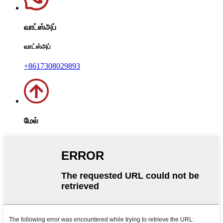
வாட்ஸ்அப்
வாட்ஸ்அப்
+8617308029893
மேல்