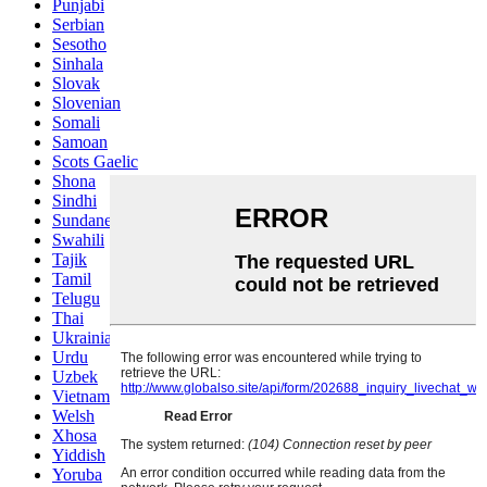
Punjabi
Serbian
Sesotho
Sinhala
Slovak
Slovenian
Somali
Samoan
Scots Gaelic
Shona
Sindhi
Sundanese
Swahili
Tajik
Tamil
Telugu
Thai
Ukrainian
Urdu
Uzbek
Vietnamese
Welsh
Xhosa
Yiddish
Yoruba