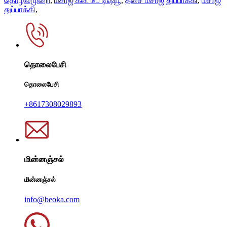
தொழில்முறை
,
மசாஜ் கன் டீப் டிஷ்யூ
,
தசை மசாஜ் துப்பாக்கி
,
மசாஜ்
துப்பாக்கி
,
தொலைபேசி
தொலைபேசி
+8617308029893
மின்னஞ்சல்
மின்னஞ்சல்
info@beoka.com