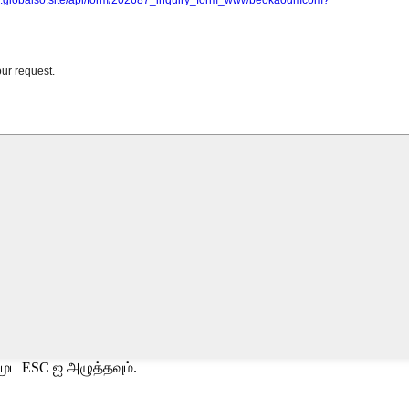
ூட ESC ஐ அழுத்தவும்.