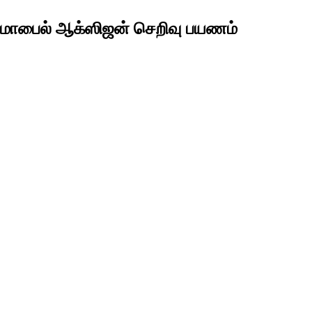
 மொபைல் ஆக்ஸிஜன் செறிவு பயணம்