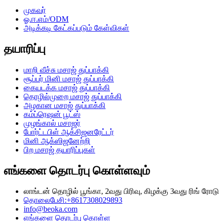
முகவர்
ஓ.ஈ.எம்/ODM
அடிக்கடி கேட்கப்படும் கேள்விகள்
தயாரிப்பு
மாறி வீச்சு மசாஜ் துப்பாக்கி
சூப்பர் மினி மசாஜ் துப்பாக்கி
கையடக்க மசாஜ் துப்பாக்கி
தொழில்முறை மசாஜ் துப்பாக்கி
அழகான மசாஜ் துப்பாக்கி
கம்ப்ரெஷன் பூட்ஸ்
முழங்கால் மசாஜர்
போர்ட்டபிள் ஆக்சிஜனரேட்டர்
மினி ஆக்ஸிஜனேற்றி
பிற மசாஜ் தயாரிப்புகள்
எங்களை தொடர்பு கொள்ளவும்
லாங்டன் தொழில் பூங்கா, 2வது பிரிவு, கிழக்கு 3வது ரிங் ரோட
தொலைபேசி:+8617308029893
info@beoka.com
எங்களை தொடர்பு கொள்ள