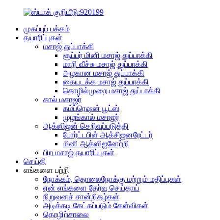
முகப்புப் பக்கம்
தயாரிப்புகள்
மசாஜ் துப்பாக்கி
சூப்பர் மினி மசாஜ் துப்பாக்கி
மாறி வீச்சு மசாஜ் துப்பாக்கி
அழகான மசாஜ் துப்பாக்கி
கையடக்க மசாஜ் துப்பாக்கி
தொழில்முறை மசாஜ் துப்பாக்கி
கால் மசாஜர்
கம்ப்ரெஷன் பூட்ஸ்
முழங்கால் மசாஜர்
ஆக்ஸிஜன் செறிவுப்படுத்தி
போர்ட்டபிள் ஆக்சிஜனரேட்டர்
மினி ஆக்ஸிஜனேற்றி
பிற மசாஜ் தயாரிப்புகள்
செய்தி
எங்களை பற்றி
நோக்கம், தொலைநோக்கு மற்றும் மதிப்புகள்
ஏன் எங்களை தேர்வு செய்தாய்
நிறுவனச் சான்றிதழ்கள்
அடிக்கடி கேட்கப்படும் கேள்விகள்
தொழிற்சாலை