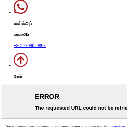
வாட்ஸ்அப்
வாட்ஸ்அப்
+8617308029893
மேல்