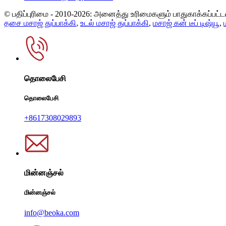
© பதிப்புரிமை - 2010-2026: அனைத்து உரிமைகளும் பாதுகாக்கப்பட்
தசை மசாஜ் துப்பாக்கி
,
உடல் மசாஜ் துப்பாக்கி
,
மசாஜ் கன் டீப் டிஷ்யூ
,
தொலைபேசி
தொலைபேசி
+8617308029893
மின்னஞ்சல்
மின்னஞ்சல்
info@beoka.com