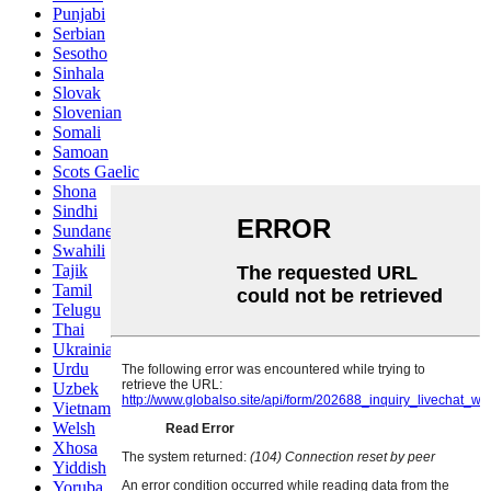
Punjabi
Serbian
Sesotho
Sinhala
Slovak
Slovenian
Somali
Samoan
Scots Gaelic
Shona
Sindhi
Sundanese
Swahili
Tajik
Tamil
Telugu
Thai
Ukrainian
Urdu
Uzbek
Vietnamese
Welsh
Xhosa
Yiddish
Yoruba