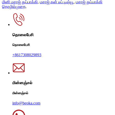
மினி மசாஜ் துப்பாக்கி
,
மசாஜ் கன் டீப் டிஷ்யூ
,
மசாஜ் துப்பாக்கி
தொழில்முறை
,
தொலைபேசி
தொலைபேசி
+8617308029893
மின்னஞ்சல்
மின்னஞ்சல்
info@beoka.com