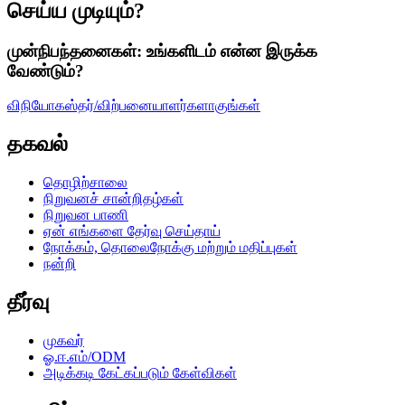
செய்ய முடியும்?
முன்நிபந்தனைகள்: உங்களிடம் என்ன இருக்க
வேண்டும்?
விநியோகஸ்தர்/விற்பனையாளர்களாகுங்கள்
தகவல்
தொழிற்சாலை
நிறுவனச் சான்றிதழ்கள்
நிறுவன பாணி
ஏன் எங்களை தேர்வு செய்தாய்
நோக்கம், தொலைநோக்கு மற்றும் மதிப்புகள்
நன்றி
தீர்வு
முகவர்
ஓ.ஈ.எம்/ODM
அடிக்கடி கேட்கப்படும் கேள்விகள்