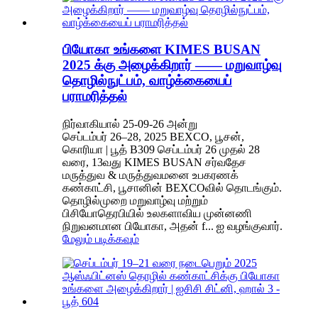
பியோகா உங்களை KIMES BUSAN
2025 க்கு அழைக்கிறார் —— மறுவாழ்வு
தொழில்நுட்பம், வாழ்க்கையைப்
பராமரித்தல்
நிர்வாகியால் 25-09-26 அன்று
செப்டம்பர் 26–28, 2025 BEXCO, பூசன்,
கொரியா | பூத் B309 செப்டம்பர் 26 முதல் 28
வரை, 13வது KIMES BUSAN சர்வதேச
மருத்துவ & மருத்துவமனை உபகரணக்
கண்காட்சி, பூசானின் BEXCOவில் தொடங்கும்.
தொழில்முறை மறுவாழ்வு மற்றும்
பிசியோதெரபியில் உலகளாவிய முன்னணி
நிறுவனமான பியோகா, அதன் f... ஐ வழங்குவார்.
மேலும் படிக்கவும்