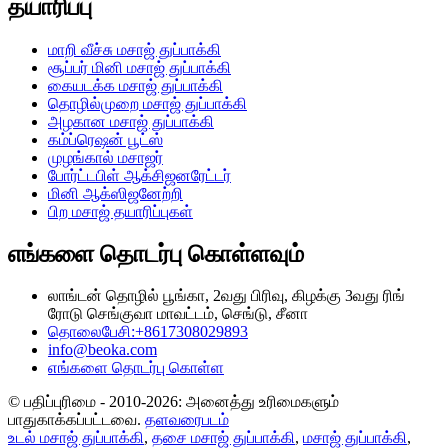
தயாரிப்பு
மாறி வீச்சு மசாஜ் துப்பாக்கி
சூப்பர் மினி மசாஜ் துப்பாக்கி
கையடக்க மசாஜ் துப்பாக்கி
தொழில்முறை மசாஜ் துப்பாக்கி
அழகான மசாஜ் துப்பாக்கி
கம்ப்ரெஷன் பூட்ஸ்
முழங்கால் மசாஜர்
போர்ட்டபிள் ஆக்சிஜனரேட்டர்
மினி ஆக்ஸிஜனேற்றி
பிற மசாஜ் தயாரிப்புகள்
எங்களை தொடர்பு கொள்ளவும்
லாங்டன் தொழில் பூங்கா, 2வது பிரிவு, கிழக்கு 3வது ரிங்
ரோடு செங்குவா மாவட்டம், செங்டு, சீனா
தொலைபேசி:+8617308029893
info@beoka.com
எங்களை தொடர்பு கொள்ள
© பதிப்புரிமை - 2010-2026: அனைத்து உரிமைகளும்
பாதுகாக்கப்பட்டவை.
தளவரைபடம்
உடல் மசாஜ் துப்பாக்கி
,
தசை மசாஜ் துப்பாக்கி
,
மசாஜ் துப்பாக்கி
,