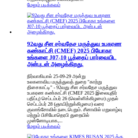
மேலும் படிக்கவும்
92வது சீன சர்வதேச மருத்துவ உபகரண
கண்காட்சி (CMEF) 2025 பியோகா
உங்களை J07-10 பூத்தைப் பார்வையிட
அன்புடன் அழைக்கிறது.
நிர்வாகியால் 25-09-29 அன்று
உலகளாவிய மருத்துவத் துறை "காற்று
திசைகாட்டி" - 92வது சீன சர்வதேச மருத்துவ
உபகரண கண்காட்சி (CMEF 2025 இலையுதிர்
பதிப்பு) செப்டம்பர் 26 (வெள்ளிக்கிழமை) முதல்
செப்டம்பர் 28 (ஞாயிற்றுக்கிழமை) வரை
குவாங்சோவில் நடைபெறும். சீனாவில் மறுவாழ்வு
மற்றும் பிசியோதெரபி துறையில்
முன்னோடியாக,...
மேலும் படிக்கவும்