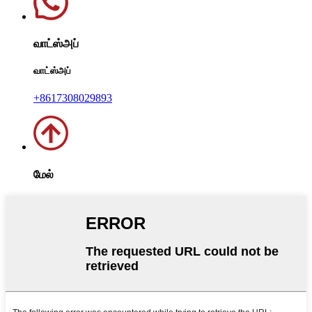
வாட்ஸ்அப்
வாட்ஸ்அப்
+8617308029893
மேல்