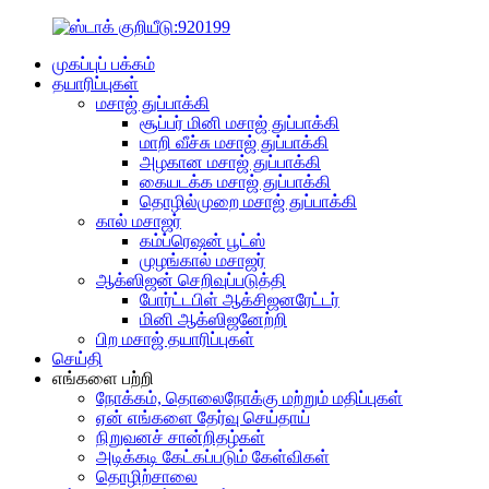
முகப்புப் பக்கம்
தயாரிப்புகள்
மசாஜ் துப்பாக்கி
சூப்பர் மினி மசாஜ் துப்பாக்கி
மாறி வீச்சு மசாஜ் துப்பாக்கி
அழகான மசாஜ் துப்பாக்கி
கையடக்க மசாஜ் துப்பாக்கி
தொழில்முறை மசாஜ் துப்பாக்கி
கால் மசாஜர்
கம்ப்ரெஷன் பூட்ஸ்
முழங்கால் மசாஜர்
ஆக்ஸிஜன் செறிவுப்படுத்தி
போர்ட்டபிள் ஆக்சிஜனரேட்டர்
மினி ஆக்ஸிஜனேற்றி
பிற மசாஜ் தயாரிப்புகள்
செய்தி
எங்களை பற்றி
நோக்கம், தொலைநோக்கு மற்றும் மதிப்புகள்
ஏன் எங்களை தேர்வு செய்தாய்
நிறுவனச் சான்றிதழ்கள்
அடிக்கடி கேட்கப்படும் கேள்விகள்
தொழிற்சாலை