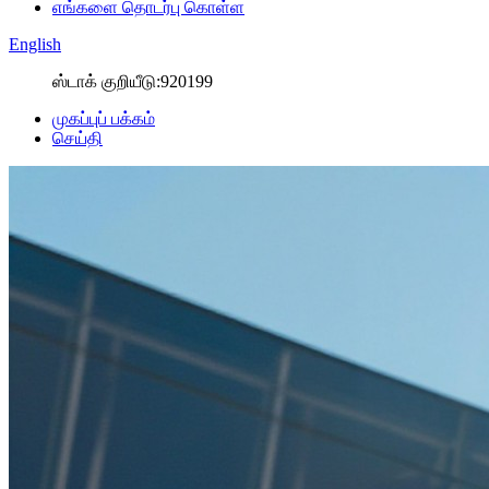
எங்களை தொடர்பு கொள்ள
English
ஸ்டாக் குறியீடு:920199
முகப்புப் பக்கம்
செய்தி